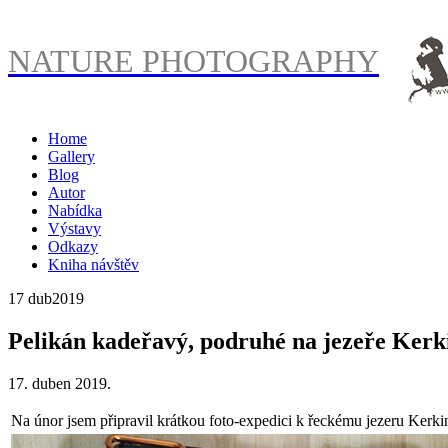
NATURE PHOTOGRAPHY
Home
Gallery
Blog
Autor
Nabídka
Výstavy
Odkazy
Kniha návštěv
17 dub
2019
Pelikán kadeřavý, podruhé na jezeře Kerk
17. duben 2019.
Na únor jsem připravil krátkou foto-expedici k řeckému jezeru Kerki