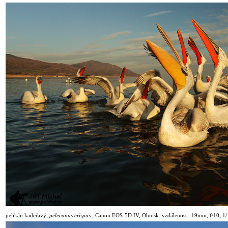
pelikán kadeřavý
;
pelecanus crispus
;
Canon EOS-5D IV; Ohnisk. vzdálenost: 19mm; f/10; 1