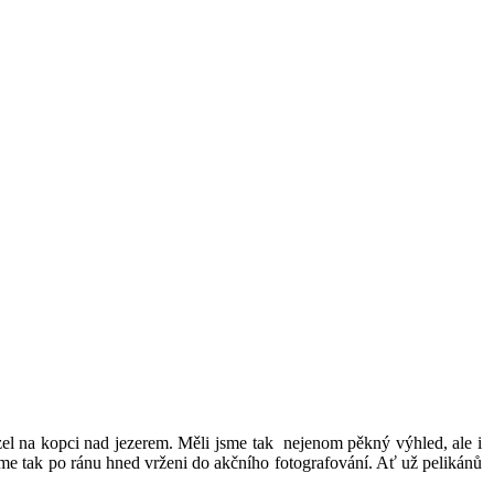
ázel na kopci nad jezerem. Měli jsme tak nejenom pěkný výhled, ale i
sme tak po ránu hned vrženi do akčního fotografování. Ať už pelikánů