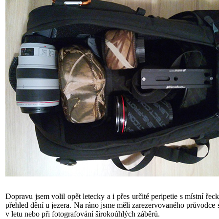
Dopravu jsem volil opět letecky a i přes určité peripetie s místní 
přehled dění u jezera. Na ráno jsme měli zarezervovaného průvodce s
v letu nebo při fotografování širokoúhlých záběrů.