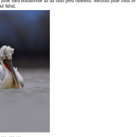
jsme měli domluvené až na ráno před odletem. Mezitím jsme fotili ze b
é štěstí.