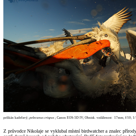
pelikán kadeřavý
;
pelecanus crispus
;
Canon EOS-5D IV; Ohnisk. vzdálenost: 17mm; f/10; 1
Z průvodce Nikolaje se vyklubal místní birdwatcher a znalec přírody