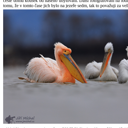
cestě domů kousek od našeho ubytování. Další fotografování na lodi 
tomu, že v tomto čase jich bylo na jezeře sedm, tak to považuji za velk