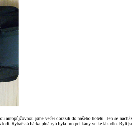
řeckou autopůjčovnou jsme večer dorazili do našeho hotelu. Ten se nach
 lodí. Rybářská bárka plná ryb byla pro pelikány velké lákadlo. Byli j