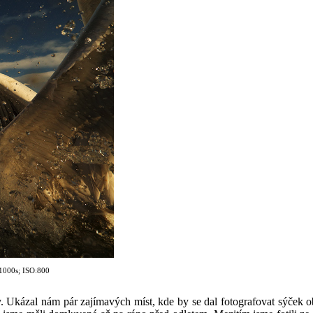
/100
0s; ISO:800
. Ukázal nám pár zajímavých míst, kde by se dal fotografovat sýček obe