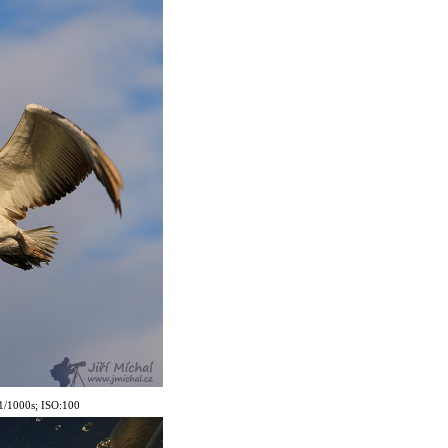
1
/100
0s; ISO:100