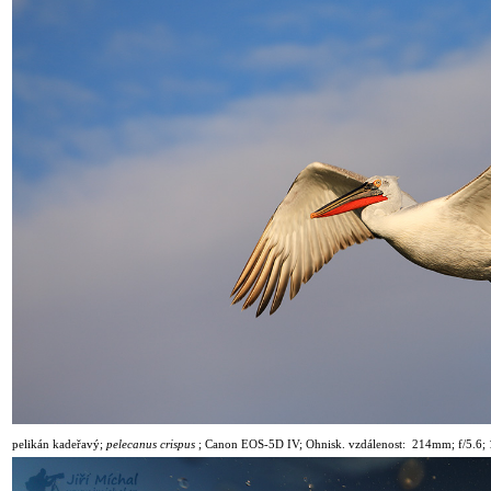
pelikán kadeřavý
;
pelecanus crispus
;
Canon EOS-5D IV; Ohnisk. vzdálenost: 214mm; f/5.6; 