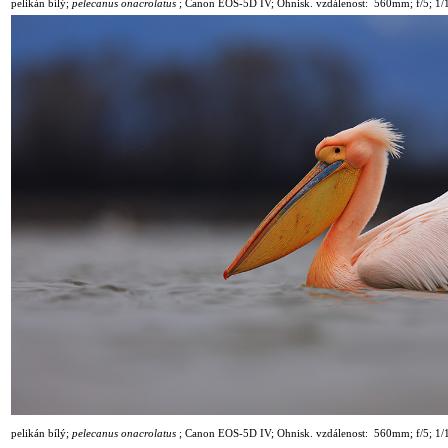
pelikán bílý
;
pelecanus onacrolatus
;
Canon EOS-5D IV; Ohnisk. vzdálenost: 560mm; f/5; 1
/
pelikán bílý
;
pelecanus onacrolatus
;
Canon EOS-5D IV; Ohnisk. vzdálenost: 560mm; f/5; 1
/