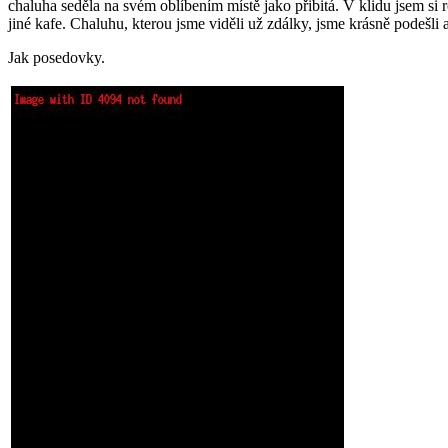
chaluha seděla na svém oblíbením místě jako přibitá. V klidu jsem si r
jiné kafe. Chaluhu, kterou jsme viděli už zdálky, jsme krásně podešli a
Jak posedovky.