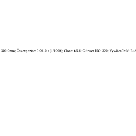
00.0mm; Čas expozice: 0.0010 s (1/1000); Clona: f/5.6; Citlivost ISO: 320; Vyvážení bílé: Ru