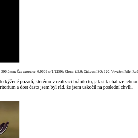
00.0mm; Čas expozice: 0.0008 s (1/1250); Clona: f/5.6; Citlivost ISO: 320; Vyvážení bílé: Ru
 kýžené pozadí, kterému v realizaci bránilo to, jak si k chaluze lehnou
ritorium a dost často jsem byl rád, že jsem uskočil na poslední chvíli.