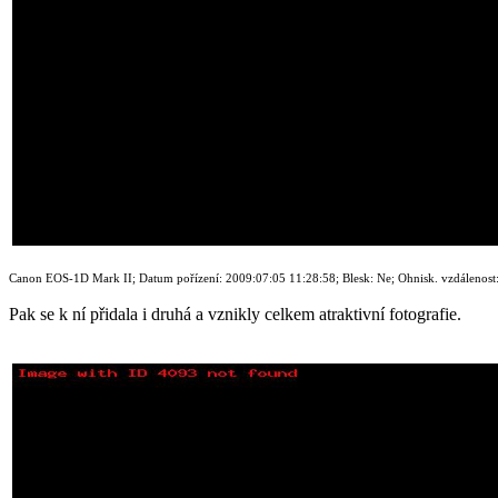
Canon EOS-1D Mark II; Datum pořízení: 2009:07:05 11:28:58; Blesk: Ne; Ohnisk. vzdálenost: 3
Pak se k ní přidala i druhá a vznikly celkem atraktivní fotografie.