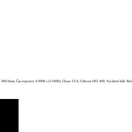
00.0mm; Čas expozice: 0.0006 s (1/1600); Clona: f/5.6; Citlivost ISO: 400; Vyvážení bílé: Ru