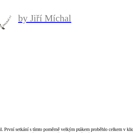
by Jiří Míchal
il. První setkání s tímto poměrně velkým ptákem proběhlo celkem v klid