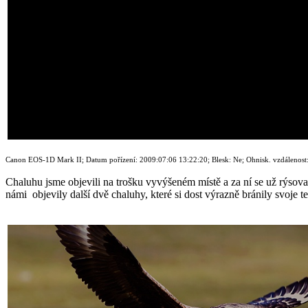
Canon EOS-1D Mark II; Datum pořízení: 2009:07:06 13:22:20; Blesk: Ne; Ohnisk. vzdálenost: 3
Chaluhu jsme objevili na trošku vyvýšeném místě a za ní se už rýsovalo
námi objevily další dvě chaluhy, které si dost výrazně bránily svoje te