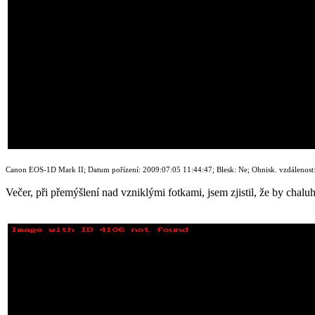
Canon EOS-1D Mark II; Datum pořízení: 2009:07:05 11:44:47; Blesk: Ne; Ohnisk. vzdálenost: 3
Večer, při přemýšlení nad vzniklými fotkami, jsem zjistil, že by chal