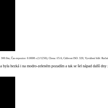
00.0m; Čas expozice: 0.0008 s (1/1250); Clona: f/5.6; Citlivost ISO: 320; Vyvážení bílé: Ručn
uha byla hezká i na modro-zeleném pozadím a tak se šel nápad další dny 