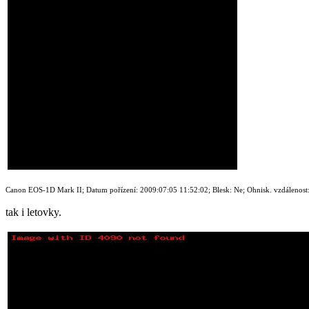
Canon EOS-1D Mark II; Datum pořízení: 2009:07:05 11:52:02; Blesk: Ne; Ohnisk. vzdálenost: 3
tak i letovky.