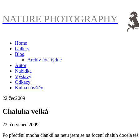
NATURE PHOTOGRAPHY
Home
Gallery
Blog
Archiv fota týdne
Autor
Nabídka
Výstavy
Odkazy
Kniha návštěv
22 čec
2009
Chaluha velká
22. červenec 2009.
Po přečtění mnoha článků na netu jsem se na focení chaluh docela těš