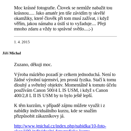
Moc krásné fotografie. Človek se nemůže nabažit tou
krásnou..... Jako amatér jen tiše závidím ty skvělé
okamžiky, které člověk při tom musí zažívat, i když
věřím, jakou námahu a úsilí si to vyžaduje.... Přeji
mnoho zdaru a vždy to správné světlo....;-)
1. 4. 2015
Jiří Míchal
Zuzano, děkuji moc.
Výroba mázlého pozadí je celkem jednoduchá. Není to
žádné výrobní tajemství, jen prostá fyzika. Stačí k tomu
dlouhý a světelný objektiv. Momentálně k tomuto účelu
používám Canon 500/4 L IS USM, i když s Canon
400/2,8 L II IS USM by to bylo ještě lepší.
K těm kurzům, v případě zájmu můžete využít i z
nabídky individuálního kurzu, kde se snažím
přizpůsobit zákazníkovy já.
http://www.jmichal.cz/index.php/nabidka/10-foto-