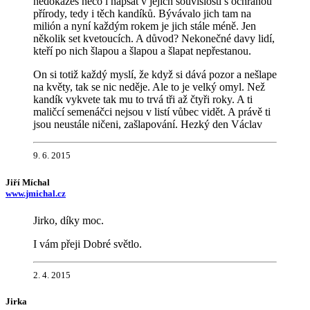
nedokážeš něco i napsat v jejich souvislosti s ochranou
přírody, tedy i těch kandíků. Bývávalo jich tam na
milión a nyní každým rokem je jich stále méně. Jen
několik set kvetoucích. A důvod? Nekonečné davy lidí,
kteří po nich šlapou a šlapou a šlapat nepřestanou.
On si totiž každý myslí, že když si dává pozor a nešlape
na květy, tak se nic neděje. Ale to je velký omyl. Než
kandík vykvete tak mu to trvá tři až čtyři roky. A ti
maličcí semenáčci nejsou v listí vůbec vidět. A právě ti
jsou neustále ničeni, zašlapování. Hezký den Václav
9. 6. 2015
Jiří Míchal
www.jmichal.cz
Jirko, díky moc.
I vám přeji Dobré světlo.
2. 4. 2015
Jirka