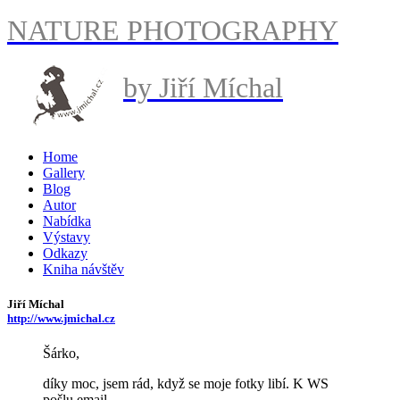
NATURE PHOTOGRAPHY
by Jiří Míchal
Home
Gallery
Blog
Autor
Nabídka
Výstavy
Odkazy
Kniha návštěv
Jiří Míchal
http://www.jmichal.cz
Šárko,
díky moc, jsem rád, když se moje fotky libí. K WS
pošlu email.