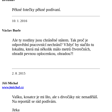
Pěkné fotečky pěkné podívaní.
10. 1. 2016
Václav Burle
Ale ty rostliny jsou chráněné státem. Tak proč je
odpovědní pracovnící nechrání? Vždyť by stačilo tu
lokalitu, která má několik málo metrů čtverečních,
ohradit pevnou oplocenkou, ohradou?!
2. 8. 2015
Jiří Míchal
www.jmichal.cz
Vašku, kosatce je mi líto, ale s divočáky nic nenaděláš.
Na reportáž se rád podívám.
Jirka