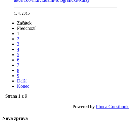
akce/100-individualni-fotograficke-kurzy
1. 4. 2015
Začátek
Předchozí
1
2
3
4
5
6
7
8
9
Další
Konec
Strana 1 z 9
Powered by
Phoca Guestbook
Nová zpráva