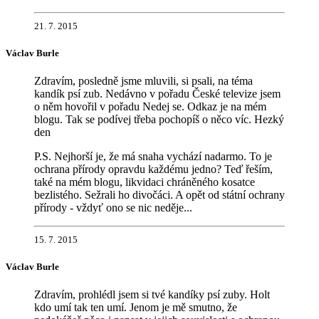
21. 7. 2015
Václav Burle
Zdravím, posledně jsme mluvili, si psali, na téma
kandík psí zub. Nedávno v pořadu České televize jsem
o něm hovořil v pořadu Nedej se. Odkaz je na mém
blogu. Tak se podívej třeba pochopíš o něco víc. Hezký
den
P.S. Nejhorší je, že má snaha vychází nadarmo. To je
ochrana přírody opravdu každému jedno? Teď řeším,
také na mém blogu, likvidaci chráněného kosatce
bezlistého. Sežrali ho divočáci. A opět od státní ochrany
přírody - vždyť ono se nic neděje...
15. 7. 2015
Václav Burle
Zdravím, prohlédl jsem si tvé kandíky psí zuby. Holt
kdo umí tak ten umí. Jenom je mě smutno, že