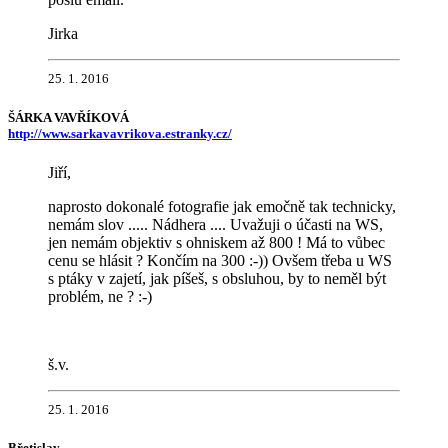
Jirka
25. 1. 2016
ŠÁRKA VAVŘÍKOVÁ
http://www.sarkavavrikova.estranky.cz/
Jiří,
naprosto dokonalé fotografie jak emočně tak technicky,
nemám slov ..... Nádhera .... Uvažuji o účasti na WS,
jen nemám objektiv s ohniskem až 800 ! Má to vůbec
cenu se hlásit ? Končím na 300 :-)) Ovšem třeba u WS
s ptáky v zajetí, jak píšeš, s obsluhou, by to neměl být
problém, ne ? :-)
š.v.
25. 1. 2016
Břetislav