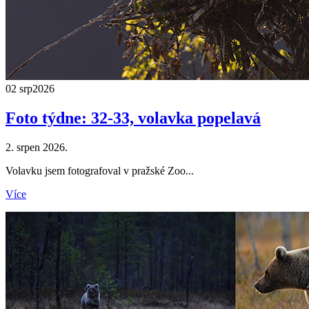
02 srp
2026
Foto týdne: 32-33, volavka popelavá
2. srpen 2026.
Volavku jsem fotografoval v pražské Zoo...
Více