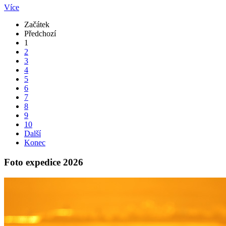
Více
Začátek
Předchozí
1
2
3
4
5
6
7
8
9
10
Další
Konec
Foto expedice 2026