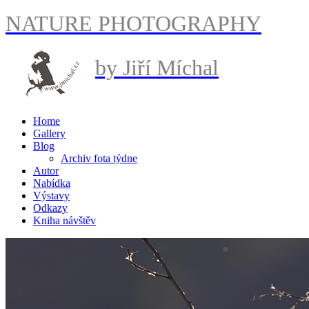
NATURE PHOTOGRAPHY
by Jiří Míchal
Home
Gallery
Blog
Archiv fota týdne
Autor
Nabídka
Výstavy
Odkazy
Kniha návštěv