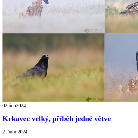
02 úno
2024
Krkavec velký, příběh jedné větve
2. únor 2024.