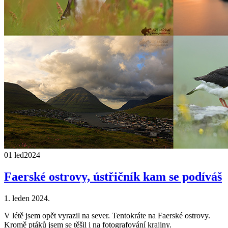
01 led
2024
Faerské ostrovy, ústřičník kam se podíváš
1. leden 2024.
V létě jsem opět vyrazil na sever. Tentokráte na Faerské ostrovy.
Kromě ptáků jsem se těšil i na fotografování krajiny.