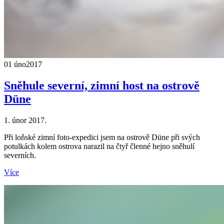
01 úno
2017
Sněhule severní, zimní host na ostrově
Düne
1. únor 2017.
Při loňské zimní foto-expedici jsem na ostrově Düne při svých
potulkách kolem ostrova narazil na čtyř členné hejno sněhulí
severních.
Více