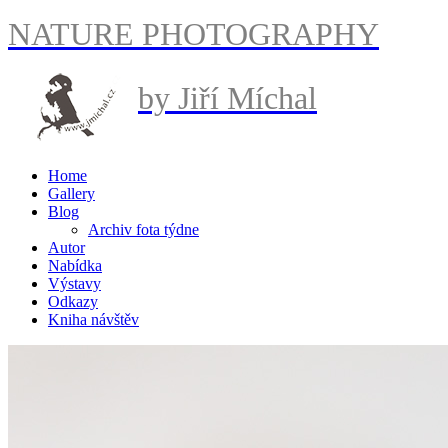
NATURE PHOTOGRAPHY
by Jiří Míchal
Home
Gallery
Blog
Archiv fota týdne
Autor
Nabídka
Výstavy
Odkazy
Kniha návštěv