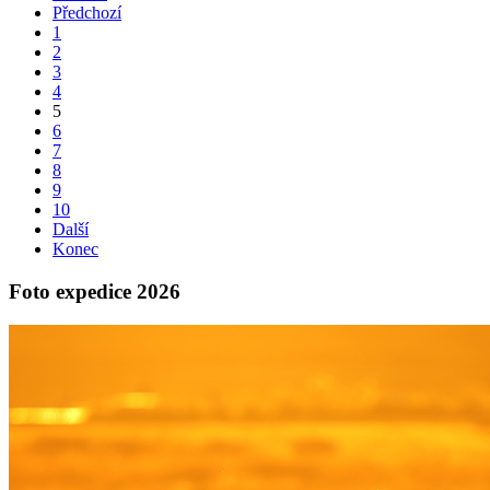
Předchozí
1
2
3
4
5
6
7
8
9
10
Další
Konec
Foto expedice 2026