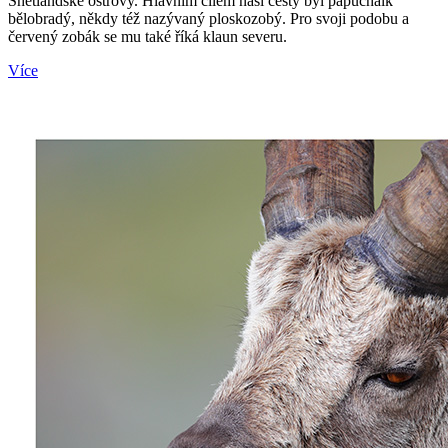
Shetlandské ostrovy. Hlavním cílem naší cesty byl papuchalk
bělobradý, někdy též nazývaný ploskozobý. Pro svoji podobu a
červený zobák se mu také říká klaun severu.
Více