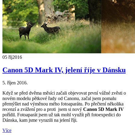
05 říj
2016
Canon 5D Mark IV, jelení říje v Dánsku
5. říjen 2016.
Když se před dvěma měsíci začali objevovat první vážné zvěsti o
novém modelu pětkové řady od Canonu, začal jsem pomalu
přemýšlet nad výměnou mého fotoaparátu. Po přečtení několika
recenzí a zvážení pro a proti jsem si nový
Canon 5D Mark IV
pořídil. Fotoaparát jsem už tak mohl využít při fotoexpedici do
Dánska, kam jsme vyrazili na jelení říji.
Více