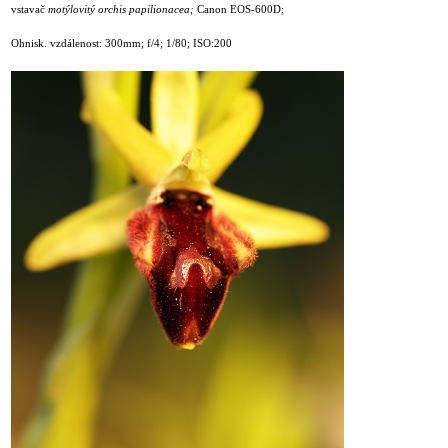
vstavač
motýlovitý orchis papilionacea;
Canon EOS-600D;
Ohnisk. vzdálenost: 300mm; f/4; 1/80; ISO:200