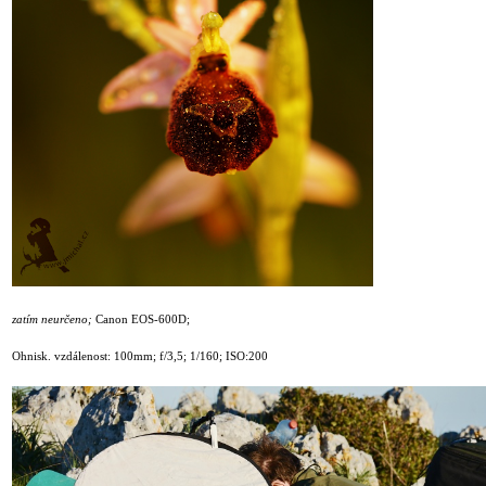
zatím neurčeno;
Canon EOS-600D;
Ohnisk. vzdálenost: 100mm; f/3,5; 1/160; ISO:200