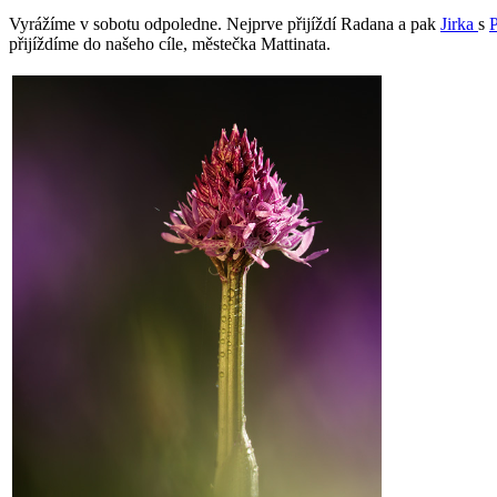
Vyrážíme v sobotu odpoledne. Nejprve přijíždí Radana a pak
Jirka
s
přijíždíme do našeho cíle, městečka Mattinata.