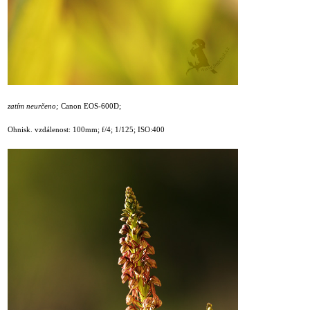
zatím neurčeno;
Canon EOS-600D;
Ohnisk. vzdálenost: 100mm; f/4; 1/125; ISO:400