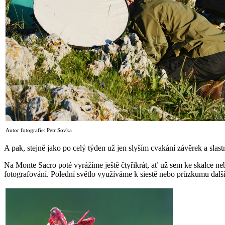
Autor fotografie: Petr Sovka
A pak, stejně jako po celý týden už jen slyším cvakání závěrek a slas
Na Monte Sacro poté vyrážíme ještě čtyřikrát, ať už sem ke skalce n
fotografování. Polední světlo využíváme k siestě nebo průzkumu další