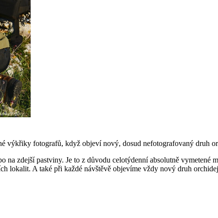
tné výkřiky fotografů, když objeví nový, dosud nefotografovaný druh or
ebo na zdejší pastviny. Je to z důvodu celotýdenní absolutně vymetené
ch lokalit. A také při každé návštěvě objevíme vždy nový druh orchidej