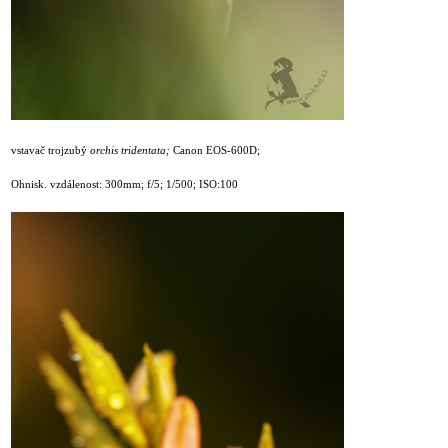
vstavač trojzubý
orchis tridentata;
Canon EOS-600D;
Ohnisk. vzdálenost: 300mm; f/5; 1/500; ISO:100