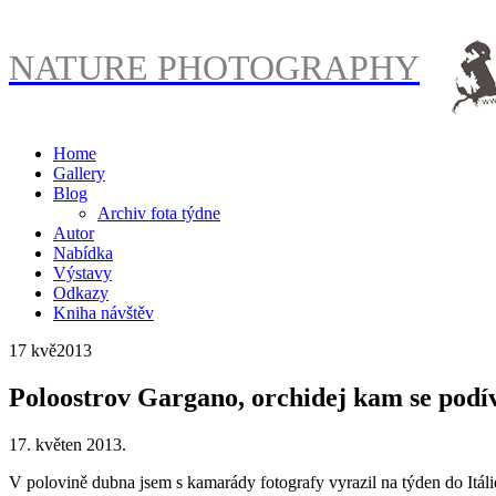
NATURE PHOTOGRAPHY
Home
Gallery
Blog
Archiv fota týdne
Autor
Nabídka
Výstavy
Odkazy
Kniha návštěv
17 kvě
2013
Poloostrov Gargano, orchidej kam se podí
17. květen 2013.
V polovině dubna jsem s kamarády fotografy vyrazil na týden do Itálie,