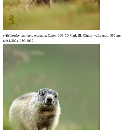
svišť horský,
marmota marmota
;
Canon EOS-5D Mark III; Ohnisk. vzdálenost: 500 mm;
f/4; 1/200s ; ISO:1000