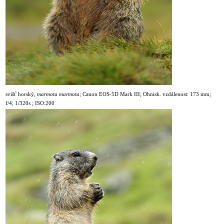
svišť horský,
marmota marmota
;
Canon EOS-5D Mark III; Ohnisk. vzdálenost: 173 mm;
f/4; 1/320s ; ISO:200