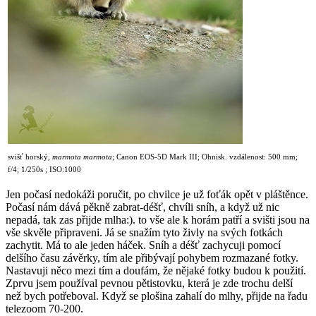
svišť horský,
marmota marmota
;
Canon EOS-5D Mark III; Ohnisk. vzdálenost: 500 mm;
f/4; 1/250s ; ISO:1000
Jen počasí nedokáži poručit, po chvilce je už foťák opět v pláštěnce.
Počasí nám dává pěkně zabrat-déšť, chvíli sníh, a když už nic
nepadá, tak zas přijde mlha:). to vše ale k horám patří a svišti jsou na
vše skvěle připraveni. Já se snažím tyto živly na svých fotkách
zachytit. Má to ale jeden háček. Sníh a déšť zachycuji pomocí
delšího času závěrky, tím ale přibývají pohybem rozmazané fotky.
Nastavuji něco mezi tím a doufám, že nějaké fotky budou k použití.
Zprvu jsem používal pevnou pětistovku, která je zde trochu delší
než bych potřeboval. Když se plošina zahalí do mlhy, přijde na řadu
telezoom 70-200.