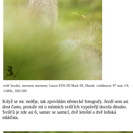
svišť horský,
marmota marmota
;
Canon EOS-5D Mark III; Ohnisk. vzdálenost: 97 mm; f/4;
1/400s ; ISO:500
Když se nic neděje, tak zpovídám německé fotografy. Jezdí sem asi
dost často, protože mi o místních svišťích vyprávějí docela dlouho.
Svišťů je zde asi 6, samec se samicí, dvě letošní a dvě loňská
mláďata.