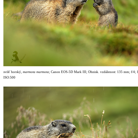
svišť horský,
marmota marmota
;
Canon EOS-5D Mark III; Ohnisk. vzdálenost: 135 mm; f/4; 1
ISO:500