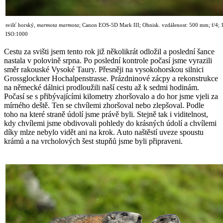
svišť horský,
marmota marmota
;
Canon EOS-5D Mark III; Ohnisk. vzdálenost: 500 mm; f/4; 1
ISO:1000
Cestu za svišti jsem tento rok již několikrát odložil a poslední šance
nastala v polovině srpna. Po poslední kontrole počasí jsme vyrazili
směr rakouské Vysoké Taury. Přesněji na vysokohorskou silnici
Grossglockner Hochalpenstrasse. Prázdninové zácpy a rekonstrukce
na německé dálnici prodloužili naší cestu až k sedmi hodinám.
Počasí se s přibývajícími kilometry zhoršovalo a do hor jsme vjeli za
mírného deště. Ten se chvílemi zhoršoval nebo zlepšoval. Podle
toho na které straně údolí jsme právě byli. Stejně tak i viditelnost,
kdy chvílemi jsme obdivovali pohledy do krásných údolí a chvílemi
díky mlze nebylo vidět ani na krok. Auto naštěstí uveze spoustu
krámů a na vrcholových šest stupňů jsme byli připraveni.