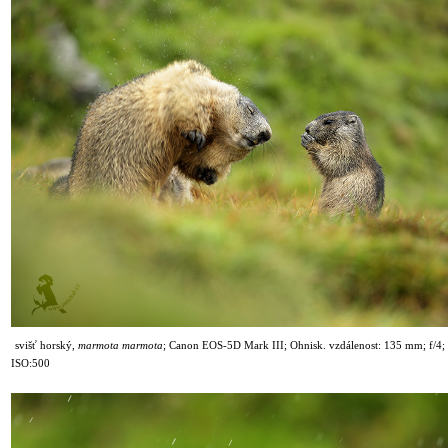
svišť horský,
marmota marmota
;
Canon EOS-5D Mark III; Ohnisk. vzdálenost: 135 mm; f/4; 
ISO:500