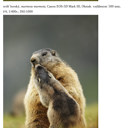
svišť horský,
marmota marmota
;
Canon EOS-5D Mark III; Ohnisk. vzdálenost: 500 mm;
f/4; 1/400s ; ISO:1000