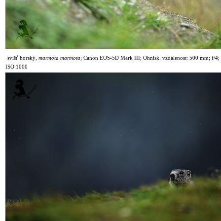
svišť horský,
marmota marmota
;
Canon EOS-5D Mark III; Ohnisk. vzdálenost: 500 mm; f/4; 
ISO:1000