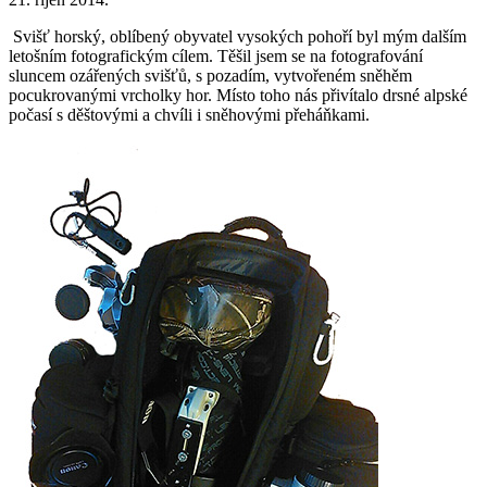
Svišť horský, oblíbený obyvatel vysokých pohoří byl mým dalším
letošním fotografickým cílem. Těšil jsem se na fotografování
sluncem ozářených svišťů, s pozadím, vytvořeném sněhěm
pocukrovanými vrcholky hor. Místo toho nás přivítalo drsné alpské
počasí s děštovými a chvíli i sněhovými přeháňkami.