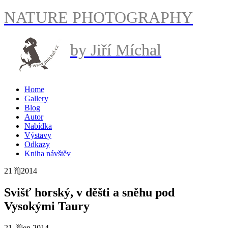
NATURE PHOTOGRAPHY
by Jiří Míchal
Home
Gallery
Blog
Autor
Nabídka
Výstavy
Odkazy
Kniha návštěv
21 říj
2014
Svišť horský, v děšti a sněhu pod
Vysokými Taury
21. říjen 2014.