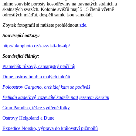
mimo souvislé porosty kosodřeviny na travnatých stráních a
skalnatých svazích. Kolonie svišťů mají 5-15 členů včetně
odrostlých mláďat, dospělí samic jsou samotáři.
Zbytek fotografií si můžete prohlédnout
zde
.
Související odkazy:
http://pkmphoto.cz/za-svisti-do-alp/
Související články:
Plameňák růžový, camargský ptačí ráj
Dune, ostrov bouří a malých tuleňů
Poloostrov Gargano, orchidej kam se podíváš
Pelikán kadeřavý, rozevláté kadeře nad jezerem Kerkini
Gran Paradiso, těžce vydřené fotky
Ostrovy Helgoland a Dune
Expedice Norsko, výprava do království pižmoňů