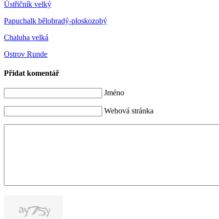
Ústřičník velký
Papuchalk bělobradý-ploskozobý
Chaluha velká
Ostrov Runde
Přidat komentář
Jméno
Webová stránka