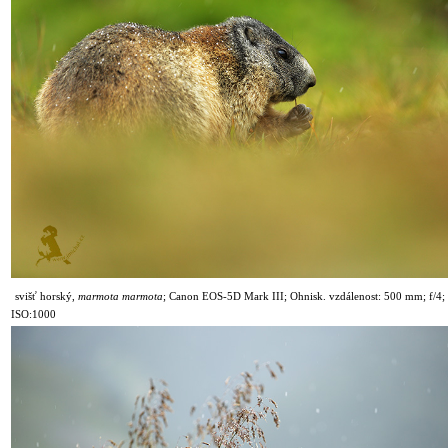
svišť horský,
marmota marmota
;
Canon EOS-5D Mark III; Ohnisk. vzdálenost: 500 mm; f/4; 
ISO:1000