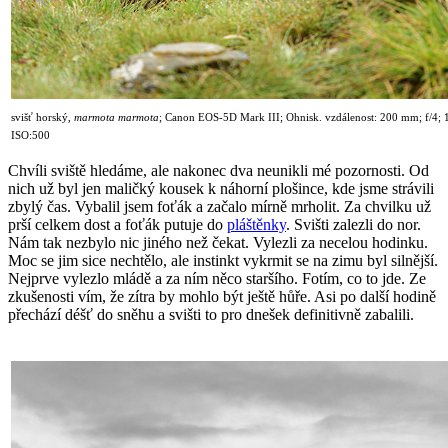
svišť horský,
marmota marmota
;
Canon EOS-5D Mark III; Ohnisk. vzdálenost: 200 mm; f/4; 1
ISO:500
Chvíli sviště hledáme, ale nakonec dva neunikli mé pozornosti. Od
nich už byl jen maličký kousek k náhorní plošince, kde jsme strávili
zbylý čas. Vybalil jsem foťák a začalo mírně mrholit. Za chvilku už
prší celkem dost a foťák putuje do
pláštěnky
. Svišti zalezli do nor.
Nám tak nezbylo nic jiného než čekat. Vylezli za necelou hodinku.
Moc se jim sice nechtělo, ale instinkt vykrmit se na zimu byl silnější.
Nejprve vylezlo mládě a za ním něco staršího. Fotím, co to jde. Ze
zkušenosti vím, že zítra by mohlo být ještě hůře. Asi po další hodině
přechází déšť do sněhu a svišti to pro dnešek definitivně zabalili.