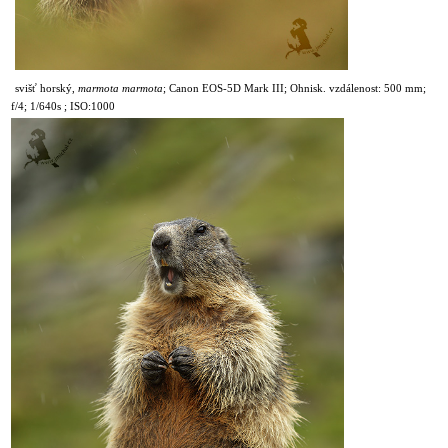
svišť horský,
marmota marmota
;
Canon EOS-5D Mark III; Ohnisk. vzdálenost: 500 mm;
f/4; 1/640s ; ISO:1000