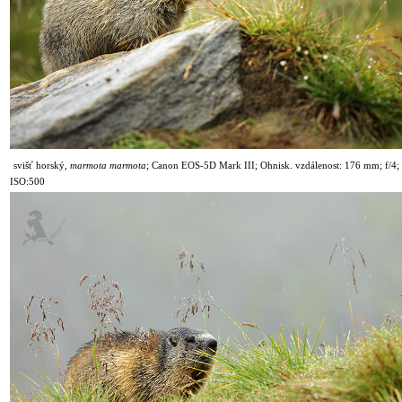
svišť horský,
marmota marmota
;
Canon EOS-5D Mark III; Ohnisk. vzdálenost: 176 mm; f/4; 
ISO:500