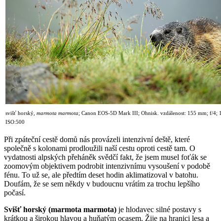
svišť horský,
marmota marmota
;
Canon EOS-5D Mark III; Ohnisk. vzdálenost: 155 mm; f/4; 1
ISO:500
Při zpáteční cestě domů nás provázeli intenzivní deště, které
společně s kolonami prodloužili naší cestu oproti cestě tam. O
vydatnosti alpských přeháněk svědčí fakt, že jsem musel foťák se
zoomovým objektivem podrobit intenzivnímu vysoušení v podobě
fénu. To už se, ale předtím deset hodin aklimatizoval v batohu.
Doufám, že se sem někdy v budoucnu vrátím za trochu lepšího
počasí.
Svišť horský (marmota marmota
)
je hlodavec silné postavy s
krátkou a širokou hlavou a huňatým ocasem. Žije na hranici lesa a