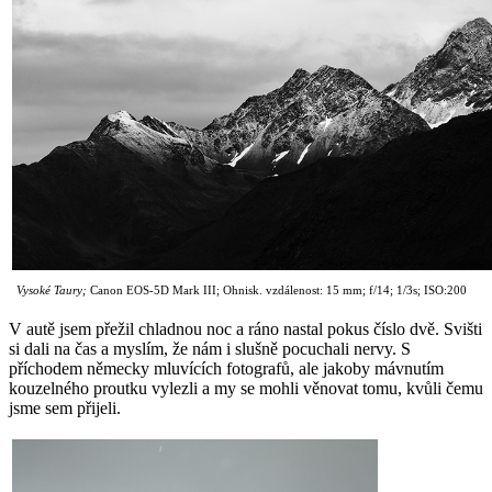
Vysoké Taury;
Canon EOS-5D Mark III; Ohnisk. vzdálenost: 15 mm; f/14; 1/3s; ISO:200
V autě jsem přežil chladnou noc a ráno nastal pokus číslo dvě. Svišti
si dali na čas a myslím, že nám i slušně pocuchali nervy. S
příchodem německy mluvících fotografů, ale jakoby mávnutím
kouzelného proutku vylezli a my se mohli věnovat tomu, kvůli čemu
jsme sem přijeli.