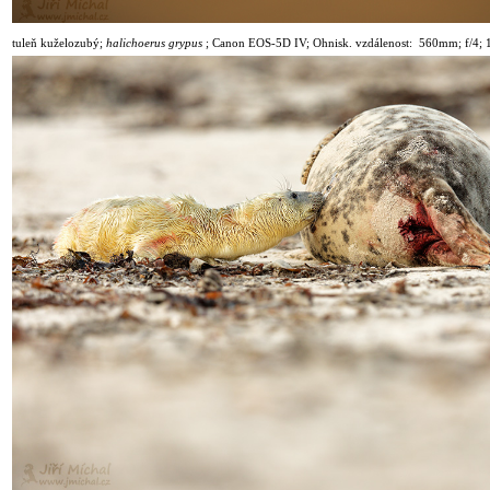
tuleň kuželozubý;
halichoerus grypus
;
Canon EOS-5D IV; Ohnisk. vzdálenost: 560mm; f/4; 