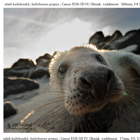
tuleň kuželozubý;
halichoerus grypus
;
Canon EOS-5D IV; Ohnisk. vzdálenost: 560mm; f/4.5
tuleň kuželozubý;
halichoerus grypus
;
Canon EOS-5D IV; Ohnisk. vzdálenost: 17mm; f/5; 1
/