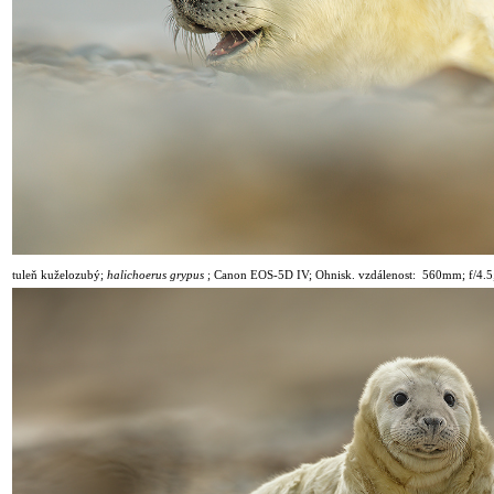
tuleň kuželozubý;
halichoerus grypus
;
Canon EOS-5D IV; Ohnisk. vzdálenost: 560mm; f/4.5