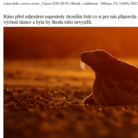
vrána šedá;
corvus cornix
;
Canon EOS-5D IV; Ohnisk. vzdálenost: 560mm; f/5; 1
/
640s; ISO:
Ráno před odjezdem naposledy zkouším fotit co si pro nás připravila 
východ slunce a byla by škoda toho nevyužít.