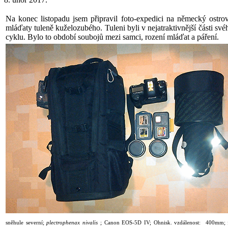
Na konec listopadu jsem připravil foto-expedici na německý ostr
mláďaty tuleně kuželozubého. Tuleni byli v nejatraktivnější části své
cyklu. Bylo to období soubojů mezi samci, rození mláďat a páření.
sněhule severní;
plectrophenax nivalis
;
Canon EOS-5D IV; Ohnisk. vzdálenost: 400mm; f