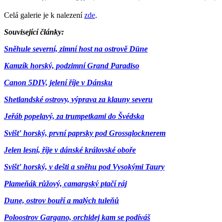
Celá galerie je k nalezení
zde
.
Související články:
Sněhule severní, zimní host na ostrově Düne
Kamzík horský, podzimní Grand Paradiso
Canon 5DIV, jelení říje v Dánsku
Shetlandské ostrovy, výprava za klauny severu
Jeřáb popelavý, za trumpetkami do Švédska
Svišť horský, první paprsky pod Grossglocknerem
Jelen lesní, říje v dánské královské oboře
Svišť horský, v dešti a sněhu pod Vysokými Taury
Plameňák růžový, camargský ptačí ráj
Dune, ostrov bouří a malých tuleňů
Poloostrov Gargano, orchidej kam se podíváš