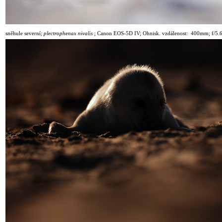
sněhule severní;
plectrophenax nivalis
;
Canon EOS-5D IV; Ohnisk. vzdálenost: 400mm; f/5.6