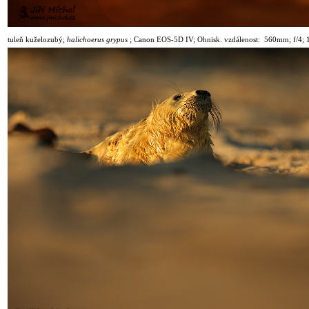
tuleň kuželozubý;
halichoerus grypus
;
Canon EOS-5D IV; Ohnisk. vzdálenost: 560mm; f/4; 