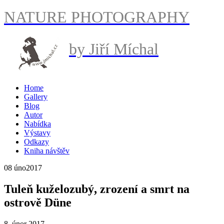
NATURE PHOTOGRAPHY
by Jiří Míchal
Home
Gallery
Blog
Autor
Nabídka
Výstavy
Odkazy
Kniha návštěv
08 úno
2017
Tuleň kuželozubý, zrození a smrt na
ostrově Düne
8. únor 2017.