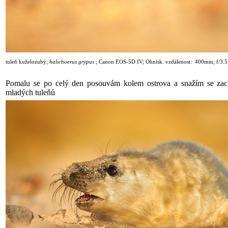
tuleň kuželozubý;
halichoerus grypus
;
Canon EOS-5D IV; Ohnisk. vzdálenost: 400mm; f/3.5
Pomalu se po celý den posouvám kolem ostrova a snažím se zach
mladých tuleňů