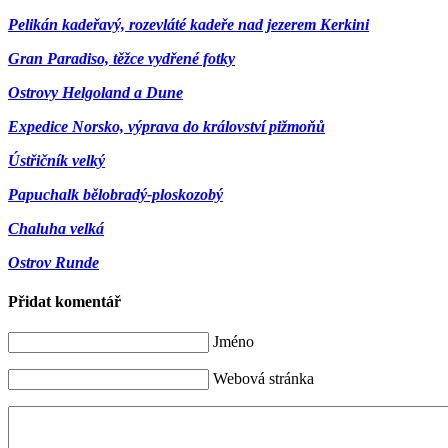
Pelikán kadeřavý, rozevláté kadeře nad jezerem Kerkini
Gran Paradiso, těžce vydřené fotky
Ostrovy Helgoland a Dune
Expedice Norsko, výprava do království pižmoňů
Ústřičník velký
Papuchalk bělobradý-ploskozobý
Chaluha velká
Ostrov Runde
Přidat komentář
Jméno
Webová stránka