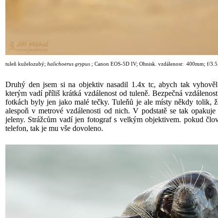
tuleň kuželozubý;
halichoerus grypus
;
Canon EOS-5D IV; Ohnisk. vzdálenost: 400mm; f/3.5
Druhý den jsem si na objektiv nasadil 1.4x tc, abych tak vyhověl 
kterým vadí příliš krátká vzdálenost od tuleně. Bezpečná vzdálenost 
fotkách byly jen jako malé tečky. Tuleňů je ale místy někdy tolik, ž
alespoň v metrové vzdálenosti od nich. V podstatě se tak opakuje
jeleny. Strážcům vadí jen fotograf s velkým objektivem. pokud čl
telefon, tak je mu vše dovoleno.