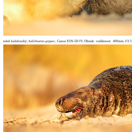
tuleň kuželozubý;
halichoerus grypus
;
Canon EOS-5D IV; Ohnisk. vzdálenost: 400mm; f/3.5