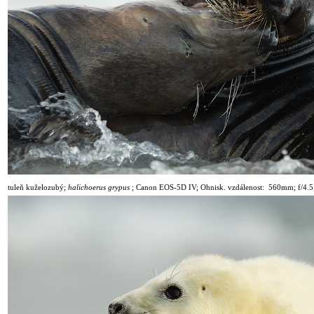
tuleň kuželozubý;
halichoerus grypus
;
Canon EOS-5D IV; Ohnisk. vzdálenost: 560mm; f/4.5