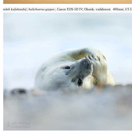
tuleň kuželozubý;
halichoerus grypus
;
Canon EOS-5D IV; Ohnisk. vzdálenost: 400mm; f/3.5