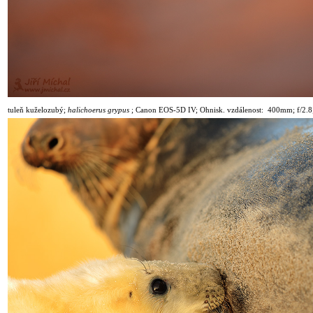
tuleň kuželozubý;
halichoerus grypus
;
Canon EOS-5D IV; Ohnisk. vzdálenost: 400mm; f/2.8