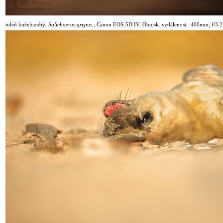
tuleň kuželozubý;
halichoerus grypus
;
Canon EOS-5D IV; Ohnisk. vzdálenost: 400mm; f/3.2