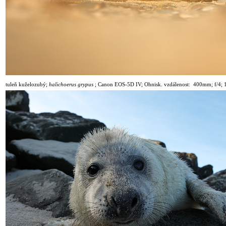
tuleň kuželozubý;
halichoerus grypus
;
Canon EOS-5D IV; Ohnisk. vzdálenost: 400mm; f/4; 