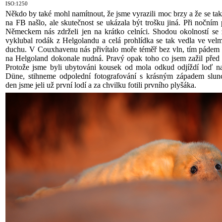
ISO:1250
Někdo by také mohl namítnout, že jsme vyrazili moc brzy a že se ta
na FB našlo, ale skutečnost se ukázala být trošku jiná. Při nočním
Německem nás zdrželi jen na krátko celníci. Shodou okolností se
vyklubal rodák z Helgolandu a celá prohlídka se tak vedla ve vel
duchu. V Couxhavenu nás přivítalo moře téměř bez vln, tím pádem 
na Helgoland dokonale nudná. Pravý opak toho co jsem zažil před t
Protože jsme byli ubytováni kousek od mola odkud odjíždí loď n
Düne, stihneme odpolední fotografování s krásným západem slun
den jsme jeli už první lodí a za chvilku fotili prvního plyšáka.