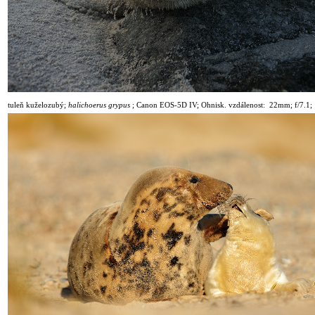
tuleň kuželozubý;
halichoerus grypus
;
Canon EOS-5D IV; Ohnisk. vzdálenost: 22mm; f/7.1; 