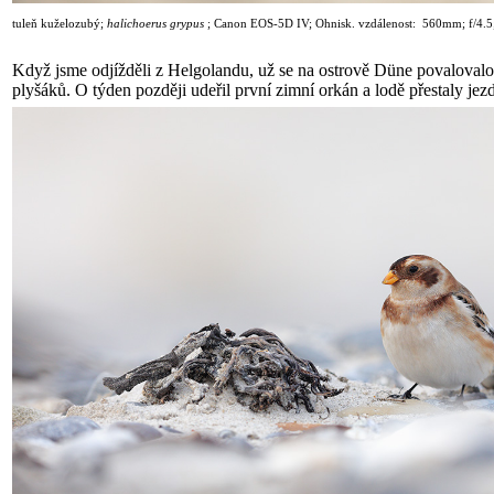
tuleň kuželozubý;
halichoerus grypus
;
Canon EOS-5D IV; Ohnisk. vzdálenost: 560mm; f/4.5
Když jsme odjížděli z Helgolandu, už se na ostrově Düne povalovalo
plyšáků. O týden později udeřil první zimní orkán a lodě přestaly jezd