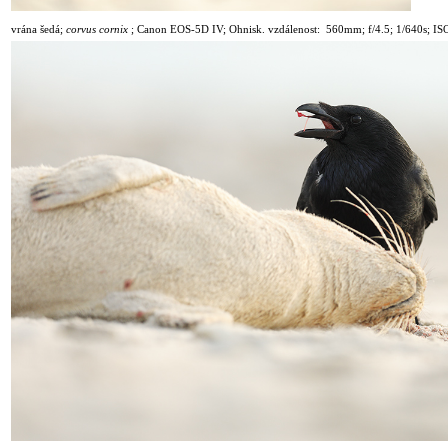
vrána šedá;
corvus cornix
;
Canon EOS-5D IV; Ohnisk. vzdálenost: 560mm; f/4.5; 1
/
640s; IS