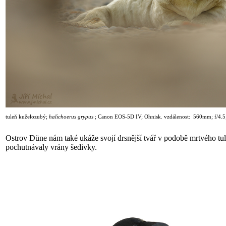
tuleň kuželozubý;
halichoerus grypus
;
Canon EOS-5D IV; Ohnisk. vzdálenost: 560mm; f/4.5
Ostrov Düne nám také ukáže svojí drsnější tvář v podobě mrtvého tul
pochutnávaly vrány šedivky.