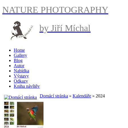
NATURE PHOTOGRAPHY
by Jiří Míchal
Home
Gallery
Blog
Autor
Nabídka
Výstavy
Odkazy
Kniha návštěv
Domácí stránka
»
Kalendáře
» 2024