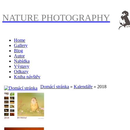
NATURE PHOTOGRAPHY
Home
Gallery
Blog
Autor
Nabídka
Výstavy
Odkazy
Kniha návštěv
Domácí stránka
»
Kalendáře
» 2018