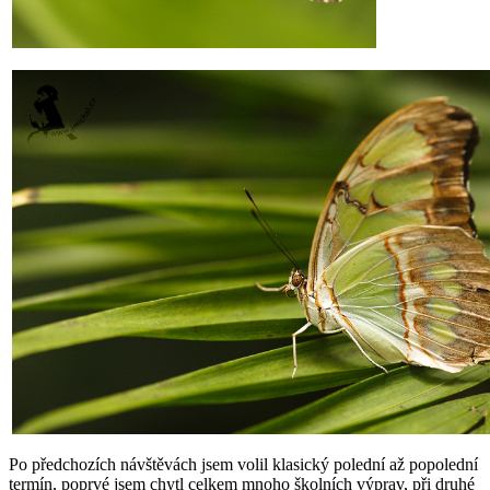
Po předchozích návštěvách jsem volil klasický polední až popolední
termín, poprvé jsem chytl celkem mnoho školních výprav, při druhé