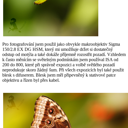
Pro fotografování jsem použil jako obvykle makroobjektiv Sigma
150/2.8 EX DG HSM, který mi umožňuje držet si dostatečný
odstup od motýla a také dokáže příjemně rozostřit pozadí. Vzhledem
k často měnícím se světelným podmínkám jsem používal ISA od
200 do 800, které při správně expozici a volbě světlého pozadí
neprodukuje skoro žádný šum. Při všech expozicích byl také použit
blesk s difuserem. Blesk jsem měl připevněný k stativové patce
objektivu a řízen byl přes kabel.