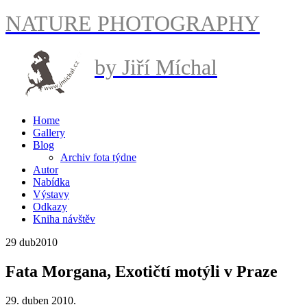
NATURE PHOTOGRAPHY
by Jiří Míchal
Home
Gallery
Blog
Archiv fota týdne
Autor
Nabídka
Výstavy
Odkazy
Kniha návštěv
29 dub
2010
Fata Morgana, Exotičtí motýli v Praze
29. duben 2010.