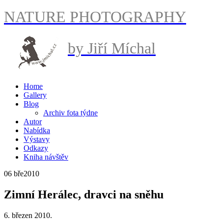
NATURE PHOTOGRAPHY
by Jiří Míchal
Home
Gallery
Blog
Archiv fota týdne
Autor
Nabídka
Výstavy
Odkazy
Kniha návštěv
06 bře
2010
Zimní Herálec, dravci na sněhu
6. březen 2010.