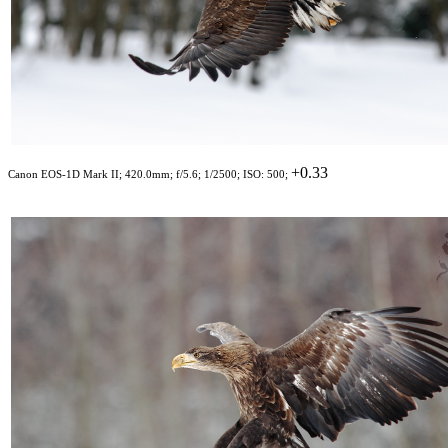
+0.33
Canon EOS-1D Mark II; 420.0mm; f/5.6; 1/2500; ISO: 500;