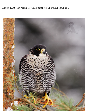
Canon EOS-1D Mark II; 420.0mm; f/8.0; 1/320; ISO: 250