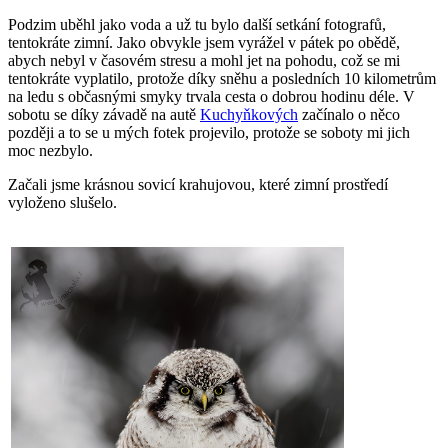
Podzim uběhl jako voda a už tu bylo další setkání fotografů,
tentokráte zimní. Jako obvykle jsem vyrážel v pátek po obědě,
abych nebyl v časovém stresu a mohl jet na pohodu, což se mi
tentokráte vyplatilo, protože díky sněhu a posledních 10 kilometrům
na ledu s občasnými smyky trvala cesta o dobrou hodinu déle. V
sobotu se díky závadě na autě
Kuchyňkových
začínalo o něco
později a to se u mých fotek projevilo, protože se soboty mi jich
moc nezbylo.
Začali jsme krásnou sovicí krahujovou, které zimní prostředí
vyloženo slušelo.