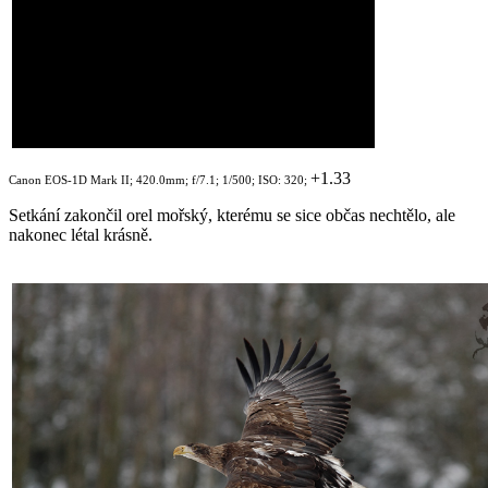
+1.33
Canon EOS-1D Mark II; 420.0mm; f/7.1; 1/500; ISO: 320;
Setkání zakončil orel mořský, kterému se sice občas nechtělo, ale
nakonec létal krásně.