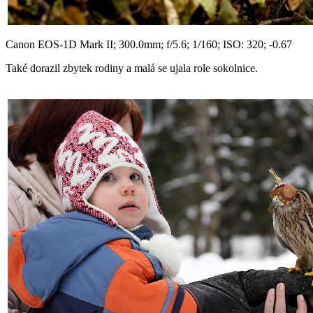
Canon EOS-1D Mark II; 300.0mm; f/5.6; 1/160; ISO: 320; -0.67
Také dorazil zbytek rodiny a malá se ujala role sokolnice.