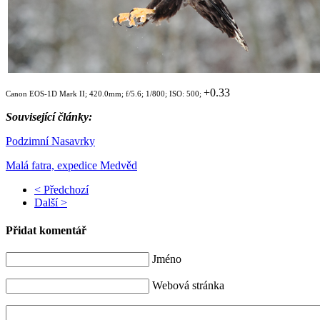
+0.33
Canon EOS-1D Mark II; 420.0mm; f/5.6; 1/800; ISO: 500;
Související články:
Podzimní Nasavrky
Malá fatra, expedice Medvěd
< Předchozí
Další >
Přidat komentář
Jméno
Webová stránka