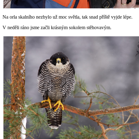
Na orla skalního nezbylo už moc světla, tak snad příště vyjde lépe.
V neděli ráno jsme začli krásným sokolem stěhovavým.