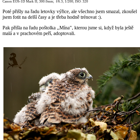
Canon EOS-1D Mark II; 300.0mm; f/6.3; 1/200; ISO: 320
Poté přišly na řadu letovky výřice, ale všechno jsem smazal, zkoušel
jsem fotit na delší časy a je třeba hodně trénovat :).
Pak přišla na řadu poštolka ,,Mína", kterou jsme si, když byla ještě
malá a v prachovém peří, adoptovali.