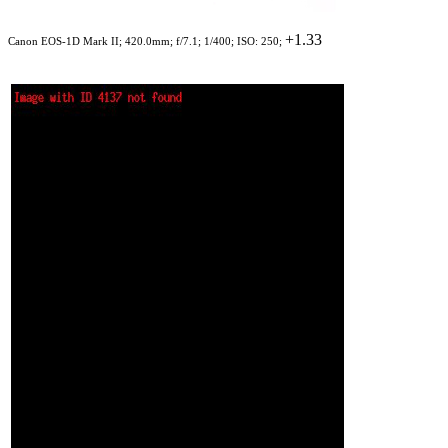
+1.33
Canon EOS-1D Mark II; 420.0mm; f/7.1; 1/400; ISO: 250;