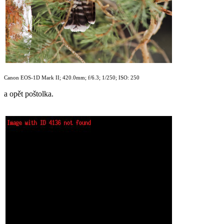
Canon EOS-1D Mark II; 420.0mm; f/6.3; 1/250; ISO: 250
a opět poštolka.