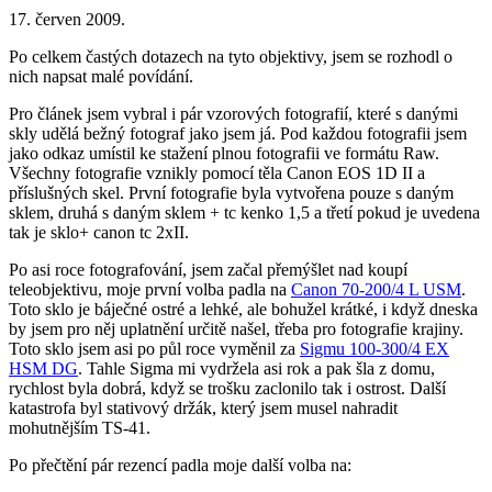
17. červen 2009.
Po celkem častých dotazech na tyto objektivy, jsem se rozhodl o
nich napsat malé povídání.
Pro článek jsem vybral i pár vzorových fotografií, které s danými
skly udělá bežný fotograf jako jsem já. Pod každou fotografii jsem
jako odkaz umístil ke stažení plnou fotografii ve formátu Raw.
Všechny fotografie vznikly pomocí těla Canon EOS 1D II a
příslušných skel. První fotografie byla vytvořena pouze s daným
sklem, druhá s daným sklem + tc kenko 1,5 a třetí pokud je uvedena
tak je sklo+ canon tc 2xII.
Po asi roce fotografování, jsem začal přemýšlet nad koupí
teleobjektivu, moje první volba padla na
Canon 70-200/4 L USM
.
Toto sklo je báječné ostré a lehké, ale bohužel krátké, i když dneska
by jsem pro něj uplatnění určitě našel, třeba pro fotografie krajiny.
Toto sklo jsem asi po půl roce vyměnil za
Sigmu 100-300/4 EX
HSM DG
. Tahle Sigma mi vydržela asi rok a pak šla z domu,
rychlost byla dobrá, když se trošku zaclonilo tak i ostrost. Další
katastrofa byl stativový držák, který jsem musel nahradit
mohutnějším TS-41.
Po přečtění pár rezencí padla moje další volba na: