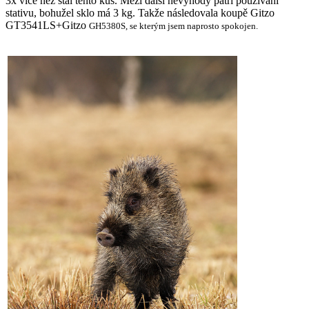
3x více než stál tento kus. Mezi další nevýhody patří používání
stativu, bohužel sklo má 3 kg. Takže následovala koupě Gitzo
GT3541LS+Gitzo
GH5380S, se kterým jsem naprosto spokojen.