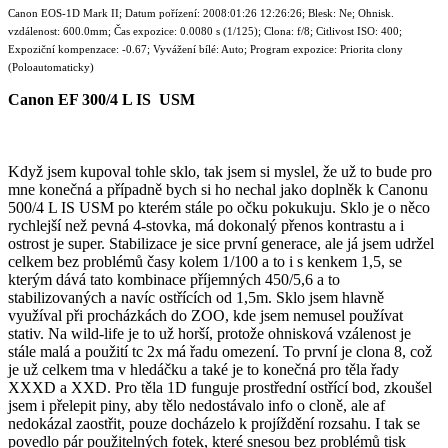
Canon EOS-1D Mark II; Datum pořízení: 2008:01:26 12:26:26; Blesk: Ne; Ohnisk.
vzdálenost: 600.0mm; Čas expozice: 0.0080 s (1/125); Clona: f/8; Citlivost ISO: 400;
Expoziční kompenzace: -0.67; Vyvážení bílé: Auto; Program expozice: Priorita clony
(Poloautomaticky)
Canon EF 300/4 L IS USM
Když jsem kupoval tohle sklo, tak jsem si myslel, že už to bude pro
mne konečná a případně bych si ho nechal jako doplněk k Canonu
500/4 L IS USM po kterém stále po očku pokukuju. Sklo je o něco
rychlejší než pevná 4-stovka, má dokonalý přenos kontrastu a i
ostrost je super. Stabilizace je sice první generace, ale já jsem udržel
celkem bez problémů časy kolem 1/100 a to i s kenkem 1,5, se
kterým dává tato kombinace příjemných 450/5,6 a to
stabilizovaných a navíc ostřících od 1,5m. Sklo jsem hlavně
využíval při procházkách do ZOO, kde jsem nemusel používat
stativ. Na wild-life je to už horší, protože ohnisková vzálenost je
stále malá a použití tc 2x má řadu omezení. To první je clona 8, což
je už celkem tma v hledáčku a také je to konečná pro těla řady
XXXD a XXD. Pro těla 1D funguje prostřední ostřící bod, zkoušel
jsem i přelepit piny, aby tělo nedostávalo info o cloně, ale af
nedokázal zaostřit, pouze docházelo k projíždění rozsahu. I tak se
povedlo pár použitelných fotek, které snesou bez problémů tisk