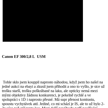
Canon EF 300/2,8 L USM
Tohle sklo jsem kouppil naprosto náhodou, když jsem ho našel na
jedné aukci na ebayi a zkusil jsem přihodit a ono to vyšlo, je sice už
trošku starší, trošku poškrábané na laku, ale opticky nemá mezi
mými objektivy žádnou konkurenci, je pekelně rychlé a ve
spolupráci s 1D i naprosto přesné. Má supr přenost kontrastu,
spoustu vychytávek atd. Jediné, co mi schází je IS, ale to už bylo 2-