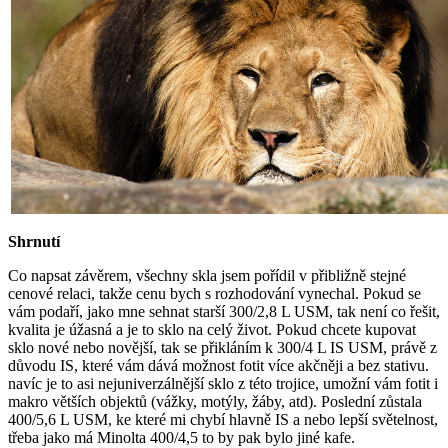
Shrnutí
Co napsat závěrem, všechny skla jsem pořídil v přibližně stejné
cenové relaci, takže cenu bych s rozhodování vynechal. Pokud se
vám podaří, jako mne sehnat starší 300/2,8 L USM, tak není co řešit,
kvalita je úžasná a je to sklo na celý život. Pokud chcete kupovat
sklo nové nebo novější, tak se přikláním k 300/4 L IS USM, právě z
důvodu IS, které vám dává možnost fotit více akčněji a bez stativu.
navíc je to asi nejuniverzálnější sklo z této trojice, umožní vám fotit i
makro větších objektů (vážky, motýly, žáby, atd). Poslední zůstala
400/5,6 L USM, ke které mi chybí hlavně IS a nebo lepší světelnost,
třeba jako má Minolta 400/4,5 to by pak bylo jiné kafe.