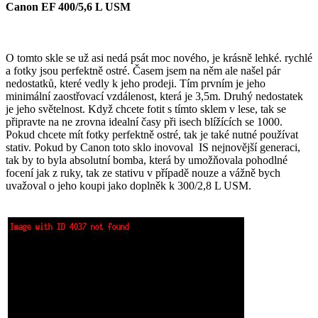
Canon EF 400/5,6 L USM
O tomto skle se už asi nedá psát moc nového, je krásně lehké. rychlé
a fotky jsou perfektně ostré. Časem jsem na něm ale našel pár
nedostatků, které vedly k jeho prodeji. Tím prvním je jeho
minimální zaostřovací vzdálenost, která je 3,5m. Druhý nedostatek
je jeho světelnost. Když chcete fotit s tímto sklem v lese, tak se
připravte na ne zrovna idealní časy při isech blížících se 1000.
Pokud chcete mít fotky perfektně ostré, tak je také nutné používat
stativ. Pokud by Canon toto sklo inovoval IS nejnovější generaci,
tak by to byla absolutní bomba, která by umožňovala pohodlné
focení jak z ruky, tak ze stativu v případě nouze a vážně bych
uvažoval o jeho koupi jako doplněk k 300/2,8 L USM.