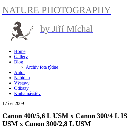
NATURE PHOTOGRAPHY
by Jiří Míchal
Home
Gallery
Blog
Archiv fota týdne
Autor
Nabídka
Výstavy
Odkazy
Kniha návštěv
17 čen
2009
Canon 400/5,6 L USM x Canon 300/4 L IS
USM x Canon 300/2,8 L USM