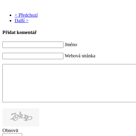
< Předchozí
Další >
Přidat komentář
Jméno
Webová stránka
Obnovit