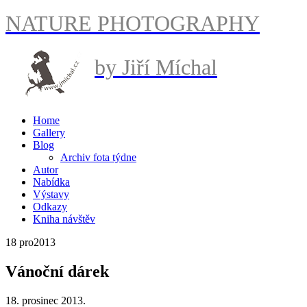
NATURE PHOTOGRAPHY
by Jiří Míchal
Home
Gallery
Blog
Archiv fota týdne
Autor
Nabídka
Výstavy
Odkazy
Kniha návštěv
18 pro
2013
Vánoční dárek
18. prosinec 2013.