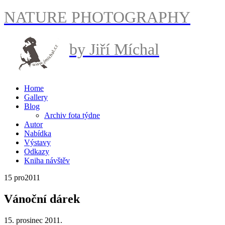
NATURE PHOTOGRAPHY
by Jiří Míchal
Home
Gallery
Blog
Archiv fota týdne
Autor
Nabídka
Výstavy
Odkazy
Kniha návštěv
15 pro
2011
Vánoční dárek
15. prosinec 2011.