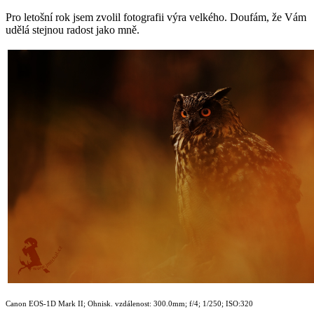
Pro letošní rok jsem zvolil fotografii výra velkého. Doufám, že Vám
udělá stejnou radost jako mně.
Canon EOS-1D Mark II; Ohnisk. vzdálenost: 300.0mm; f/4; 1/250; ISO:320