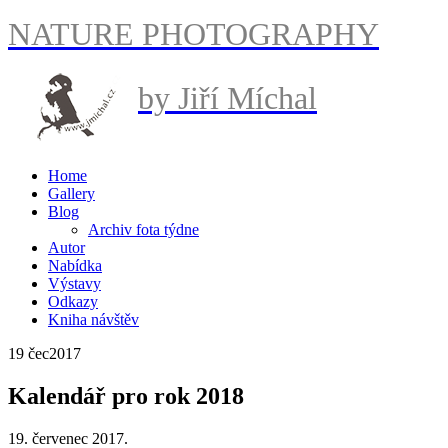
NATURE PHOTOGRAPHY
by Jiří Míchal
Home
Gallery
Blog
Archiv fota týdne
Autor
Nabídka
Výstavy
Odkazy
Kniha návštěv
19 čec
2017
Kalendář pro rok 2018
19. červenec 2017.