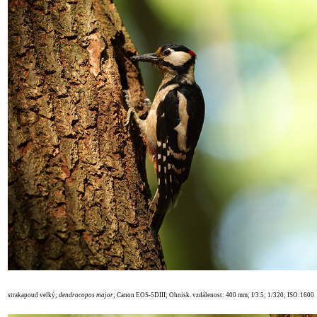
strakapoud velký;
dendrocopos major
;
Canon EOS-5DIII; Ohnisk. vzdálenost: 400 mm; f/3.5; 1/320; ISO:1600