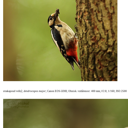
strakapoud velký;
dendrocopos major
;
Canon EOS-5DIII; Ohnisk. vzdálenost: 400 mm; f/2.8; 1/160; ISO:2500