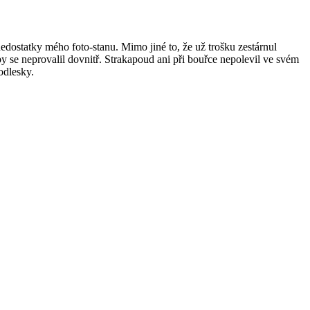
nedostatky mého foto-stanu. Mimo jiné to, že už trošku zestárnul
aby se neprovalil dovnitř. Strakapoud ani při bouřce nepolevil ve svém
odlesky.