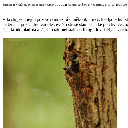
strakapoud velký;
dendrocopos major
;
Canon EOS-5DIII; Ohnisk. vzdálenost: 400 mm; f/2.8; 1/125; ISO:1600
V krytu jsem jejím pozorováním strávil několik horkých odpolední, kter
materiál a přestal být vodotěsný. Na střeše stanu se také po chvilce z
úsilí krmit mláďata a já jsem tak měl stále co fotografovat. Byla sic