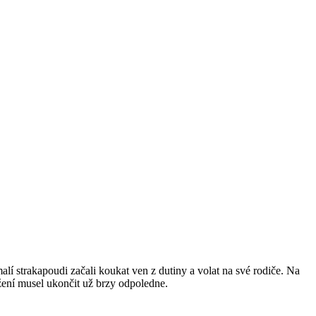
alí strakapoudi začali koukat ven z dutiny a volat na své rodiče. Na
žení musel ukončit už brzy odpoledne.