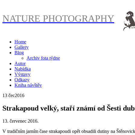
NATURE PHOTOGRAPHY
Home
Gallery
Blog
Archiv fota týdne
Autor
Nabídka
Výstavy
Odkazy
Kniha návštěv
13 čec
2016
Strakapoud velký, staří známí od Šesti du
13. červenec 2016.
V tradičním jarním čase strakapoudi opět obsadili dutiny na Štěnovick