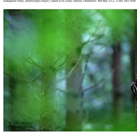
strakapoud velký;
dendrocopos major
;
Canon EOS-5DIII; Ohnisk. vzdálenost: 400 mm; f/3.5; 1/200; ISO:1600