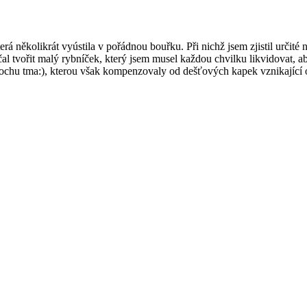
á několikrát vyústila v pořádnou bouřku. Při nichž jsem zjistil určité 
ačal tvořit malý rybníček, který jsem musel každou chvilku likvidovat, 
e trochu tma:), kterou však kompenzovaly od dešťových kapek vznikající 