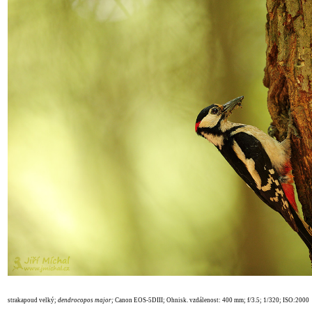
strakapoud velký;
dendrocopos major
;
Canon EOS-5DIII; Ohnisk. vzdálenost: 400 mm; f/3.5; 1/320; ISO:2000