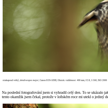
strakapoud velký;
dendrocopos major
;
Canon EOS-5DIII; Ohnisk. vzdálenost: 400 mm; f/2.8; 1/160; ISO:2000
Na poslední fotografování jsem si vyhradil celý den. To se ukázalo jak
tento okamžik jsem čekal, protože v loňském roce mi utekl o jediný d