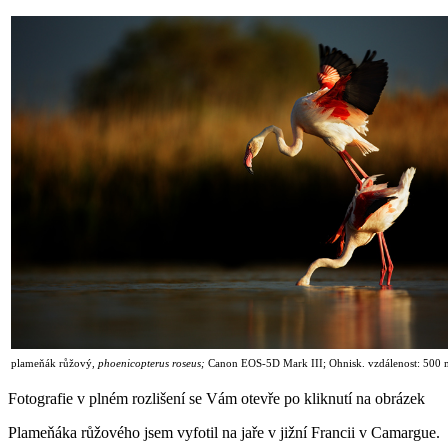
plameňák růžový
, phoenicopterus roseus;
Canon EOS-5D Mark III; Ohnisk. vzdálenost: 500 
Fotografie v plném rozlišení se Vám otevře po kliknutí na obrázek
Plameňáka růžového jsem vyfotil na jaře v jižní Francii v Camargue.