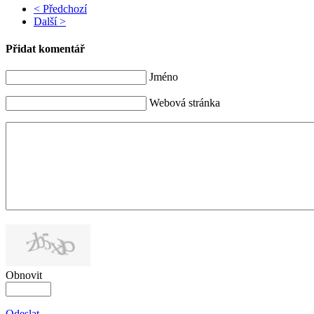
< Předchozí
Další >
Přidat komentář
Jméno
Webová stránka
Obnovit
Odeslat