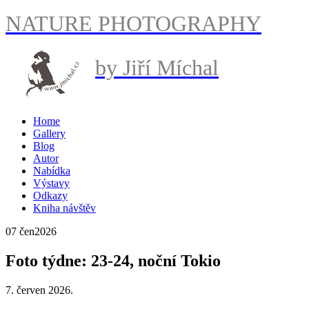
NATURE PHOTOGRAPHY
by Jiří Míchal
Home
Gallery
Blog
Autor
Nabídka
Výstavy
Odkazy
Kniha návštěv
07 čen
2026
Foto týdne: 23-24, noční Tokio
7. červen 2026.