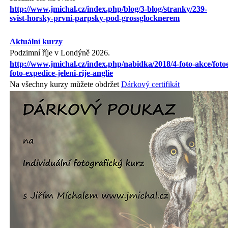
http://www.jmichal.cz/index.php/blog/3-blog/stranky/239-
svist-horsky-prvni-parpsky-pod-grossglocknerem
Aktuální kurzy
Podzimní říje v Londýně 2026.
http://www.jmichal.cz/index.php/nabidka/2018/4-foto-akce/foto
foto-expedice-jeleni-rije-anglie
Na všechny kurzy můžete obdržet
Dárkový certifikát