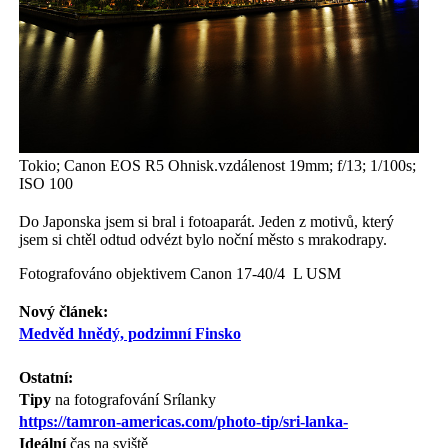
Tokio; Canon EOS R5 Ohnisk.vzdálenost 19mm; f/13; 1/100s;
ISO 100
Do Japonska jsem si bral i fotoaparát. Jeden z motivů, který
jsem si chtěl odtud odvézt bylo noční město s mrakodrapy.
Fotografováno objektivem Canon 17-40/4 L USM
Nový článek:
Medvěd hnědý, podzimní Finsko
Ostatní:
Tipy
na fotografování Srílanky
https://tamron-americas.com/photo-tip/sri-lanka-
Ideální
čas na sviště